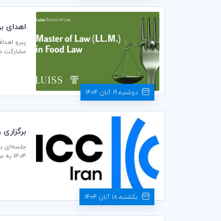
LAW
LAW اهدا نماید.
دوشنبه 19 آبان 1404
برگزاری وبین
آکادمی ICC برگزار گردید.
یکشنبه 18 آبان 1404