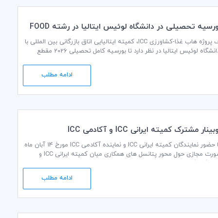
اهدای بورسیه تحصیلی در دانشگاه لوئیس ایتالیا در رشته FOOD
پیرو اهداف پروژه هاب غذا-کشاورزی ICC، کمیته ایتالیایی اتاق بازرگانی بین المللی با
مشارکت دانشگاه لوئیس ایتالیا در نظر دارد تا بورسیه کامل تحصیلی 2026 مقطع
کارشناسی ارشد را برای یک نفر به مبلغ 9.500 یورو جهت تحصیل در رشته FOOD
ادامه مطلب
ار مشترک کمیته ایرانی ICC و آکادمی ICC
جلسه‌ای با حضور نمایندگان کمیته ایرانی ICC و نماینده آکادمی ICC مورخ 14 آبان ماه
1404 به صورت مجازی حول محور پتانسل های همکاری میان کمیته ایرانی ICC و
ادامه مطلب