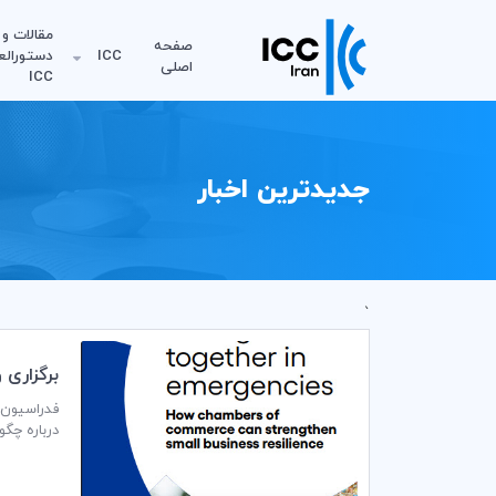
مقالات و
صفحه
ICC
دستورالع
اصلی
ICC
جدیدترین اخبار
`
برگزاری 
تاب‌آور
فدراسیون ا
نوامبر 2025 در ساعت 10:30 الی 11:30 برگزار نماید.