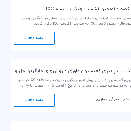
 یکصد و نودمین نشست هیئت رییسه ICC
دمین نشست هیئت رییسه اتاق بازرگانی بین المللی در سنگاپور و طی
ره تامین ICC به میزبانی آکادمی ICC برگزار گردید.
ادامه مطلب
 نشست پاییزی کمیسیون داوری و روش‌های جایگزین حل و
ف ICC
نشست پاییزی کمیسیون داوری و روش‌های جایگزین حل‌وفصل اختلافاتICC در شهر
تورنتو کانادا به دو صورت حضوری و مجازی در تاریخ ۱ نوامبر ۲۰۲۵ مطابق با ۱۰ آبان
برگزار شد و نمایندگان کمیته‌های ملی و اعضای کارگروه‌های تخصصی از جمله
اعضاء کمیسیون مذکور در کمیته ایرانی ICC به ریاست خانم دکتر لعیا جنیدی نیز در
ندی :
حقوقی و داوری
ادامه مطلب
 به صورت مجازی شرکت کردند.