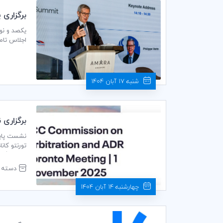
برگزاری
یکصد و نو
اجلاس تامین مالی زنجی
شنبه 17 آبان 1404
برگزاری
فصل اختلا
۱۴۰۴ 
دسته ب
این نشست
چهارشنبه 14 آبان 1404