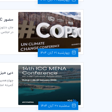
چهارشنبه 21 آبان 1404
سران COP30
خصوصی را د
چهارشنبه 21 آبان 1404
دبی میزب
بین‌المللیC
مورخ 27 ژانویه 2026 برگزار خواهد شد.
سه‌شنبه 20 آبان 1404