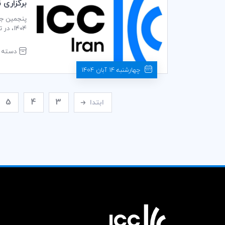
برگزاری 
پنجمین جلس
۱۴۰۴،
محل اتاق ب
دسته ب
چهارشنبه 14 آبان 1404
5
4
3
ابتدا