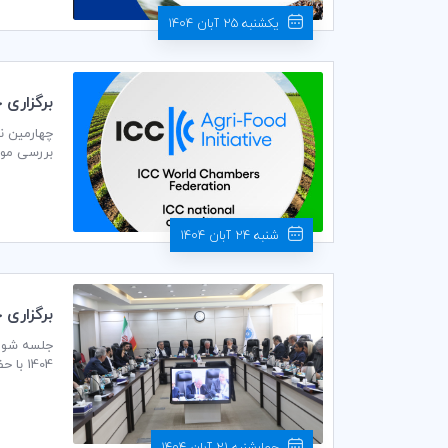
یکشنبه 25 آبان 1404
برگزاری چهارمی
صوت مجازی
شنبه 24 آبان 1404
برگزاری 
(ICCIran)
1404 
محترم هیا
لاهوتی نا
صادرات ای
اجرایی و بی