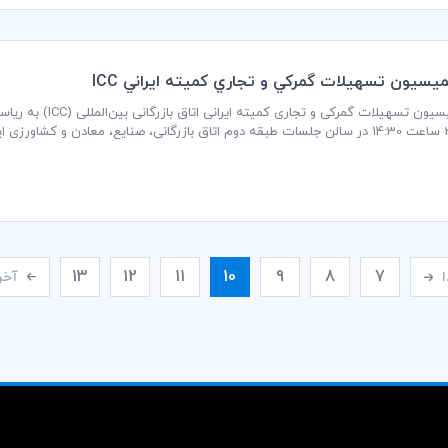
سيون تسهيلات گمركي و تجاري كميته ايراني ICC
جلسه کمیسیون تسهیلا
ی گردد.
13
12
11
10
9
8
7
ا
آخر