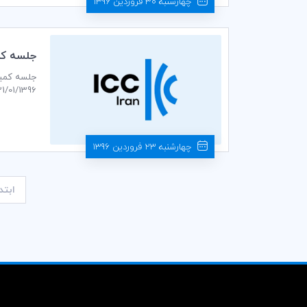
چهارشنبه 30 فروردین 1396
جلسه كمي
21/01/1396 ساعت 14:30 در سالن جلسات طبقه دوم اتاق بازرگانی، صنایع، معادن و کشاورزی ایران برگزار م
چهارشنبه 23 فروردین 1396
ابتد