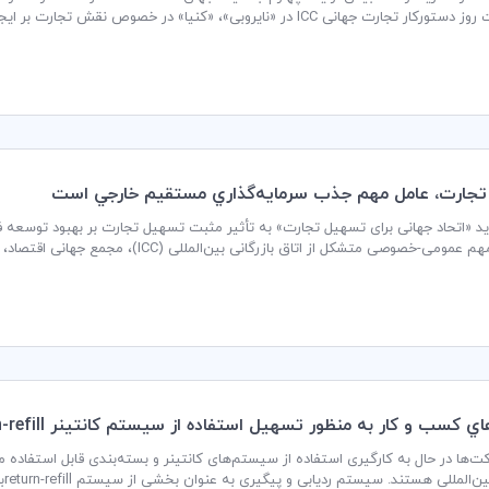
نی ICC در «نایروبی»، «کنیا» در خصوص نقش تجارت بر ایجاد اشتغال و رشد در آفریقا، گفت‌وگو کردند.
جارت، عامل مهم جذب سرمايه‌گذاري مستقيم خارجي است
 «اتحاد جهانی برای تسهیل تجارت» به تأثیر مثبت تسهیل تجارت بر بهبود توسعه فرا
صی متشکل از اتاق بازرگانی بین‌المللی (ICC)، مجمع جهانی اقتصاد، جمعی از دولت‌ها و کسب وکارهای بین‌المللی است.
سب و كار به منظور تسهيل استفاده از سيستم كانتينر return-refill در تجارت بين‌مرزي
در