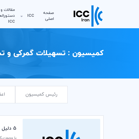
مقالات و
صفحه
ICC
دستورالع
اصلی
ICC
کمیسیون : تسهیلات گمرکی و تج
رئیس کمیسیون
اعض
5 دليل اهميت موضوعات تجاري در آفريقا
با وجودی‌