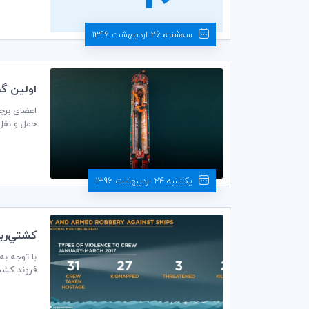
سه‌شنبه 26 اردیبهشت 1396
اولين گف
حمل و نقل 
شده در سر
یکشنبه 24 اردیبهشت 1396
كشتي‌رب
فروند کشتی حمله کرده و 58 دریانورد را به گروگان گرفتند، این