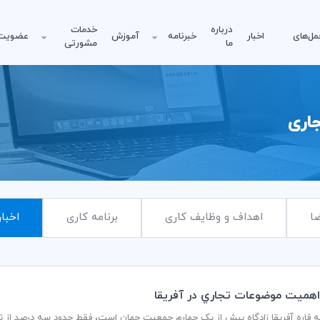
درباره
خدمات
مل‌های
اخبار
خبرنامه
آموزش
عضویت
ما
مشورتی
اری
ا
اهداف و وظایف کاری
برنامه کاری
اخبار
که قاره آفریقا زادگاه بیش از یک چهارم جمعیت جهان است، فقط حدود سه درصد از ت