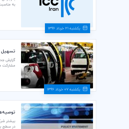
به مناسبت روز دستورکار تجارت جها
یکشنبه 21 خرداد 1396
تسهيل ت
گزارش جدید
مشارکت مهم عمومی-خصو
یکشنبه 07 خرداد 1396
توصيه‌هاي ك