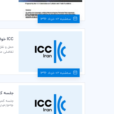
محموله‌ها 
سه‌شنبه 02 خرداد 1396
ICC خواستار دستورالعمل جهاني درباره سيستم كانتينري return-refill شد
حمل و نقل 
تفاضلی مقا
سه‌شنبه 02 خرداد 1396
جلسه كمي
01/03/1396 ساعت 14:30 در سالن جلسات طبقه دوم اتاق بازرگانی، صنایع، معادن و کشاورزی ایران بر