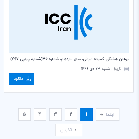
بولتن هفتگی کمیته ایرانی، سال یازدهم، شماره 36(شماره پیاپی 497)
تاریخ :
شنبه 23 دی 1396
دانلود
5
4
3
2
1
ابتدا
آخرین