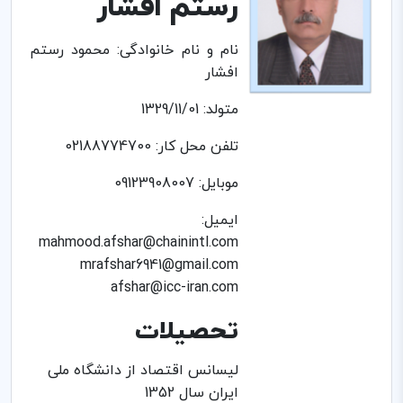
رستم افشار
نام و نام خانوادگی: محمود رستم
افشار
متولد: 1329/11/01
تلفن محل کار: 02188774700
موبایل: 09123908007
ایمیل:
mahmood.afshar@chainintl.com
mrafshar6941@gmail.com
afshar@icc-iran.com
تحصیلات
لیسانس اقتصاد از دانشگاه ملی
ایران سال 1352