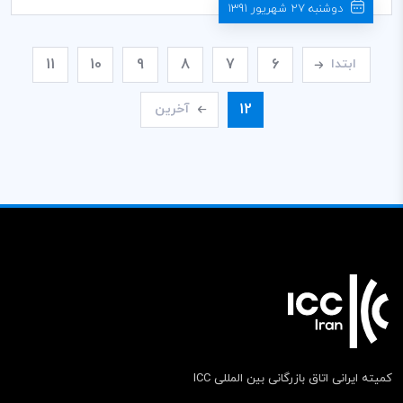
دوشنبه 27 شهریور 1391
11
10
9
8
7
6
ابتدا
12
آخرین
کمیته ایرانی اتاق بازرگانی بین المللی ICC