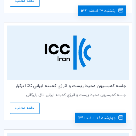
ادامه مطلب
یکشنبه 13 اسفند 1391
جلسه كميسيون محيط زيست و انرژي كميته ايراني ICC برگزار
مي شود
جلسه کمیسیون محيط زيست و انرژي کمیته ایرانی اتاق بازرگانی
بین‌المللی (ICC) به رياست دکتر نرسی قربان دبير كمیسيون، روز سه شنبه
مورخ 15/12/1391 ساعت14 در طبقه دوم اتاق بازرگانی، صنایع، معادن و
ادامه مطلب
کشاورزی ایران برگزار می گردد.
چهارشنبه 09 اسفند 1391