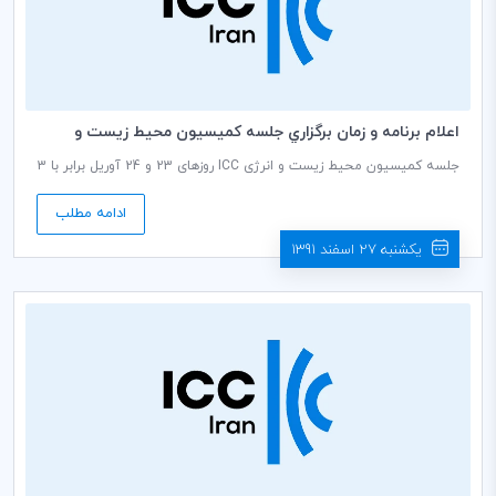
اعلام برنامه و زمان برگزاري جلسه كميسيون محيط زيست و
انرژي ICC در پاريس
جلسه کمیسیون محیط زیست و انرژی ICC روزهای 23 و 24 آوریل برابر با 3
و 4 اردیبهشت ماه در مرکز ICC در شهر پاریس برگزار می شود. طی این
جلسه، نشست کارگروه اقتصاد سبز نیز تشکیل خواهد شد.
ادامه مطلب
یکشنبه 27 اسفند 1391