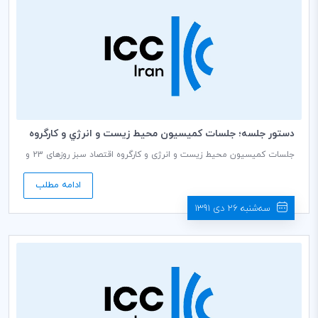
دستور جلسه؛ جلسات كميسيون محيط زيست و انرژي و كارگروه
اقتصاد سبز ICC در پاريس
جلسات کمیسیون محیط زیست و انرژی و کارگروه اقتصاد سبز روزهای 23 و
24 آوریل 2013 در مرکز ICC در شهر پاریس برگزار می شود.
ادامه مطلب
سه‌شنبه 26 دی 1391