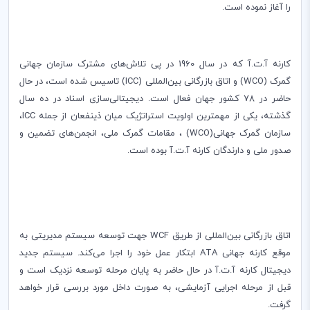
را آغاز نموده است.
کارنه آ.ت.آ که در سال 1960 در پی تلاش‌های مشترک سازمان جهانی
گمرک
(WCO)
و اتاق بازرگانی‌ بین‌المللی
(ICC)
تاسیس شده است، در حال
حاضر در 78 کشور جهان فعال است
.
دیجیتالی‌سازی اسناد در ده‌ سال
گذشته، یکی از مهمترین اولویت استراتژیک میان ذینفعان از جمله
‌ICC
،
سازمان گمرک جهانی
(WCO)
، مقامات گمرک ملی، انجمن‌های تضمین و
صدور ملی و دارندگان کارنه آ.ت.آ بوده است.
اتاق بازرگانی بین‌المللی از طریق
WCF
‌ جهت توسعه سیستم مدیریتی به
موقع کارنه جهانی
ATA
ابتکار عمل خود را اجرا می‌کند. سیستم جدید
دیجیتال کارنه آ.ت.آ ‌در حال حاضر به پایان مرحله توسعه نزدیک است و
قبل از مرحله اجرایی آزمایشی، به صورت داخل مورد بررسی قرار خواهد
گرفت.