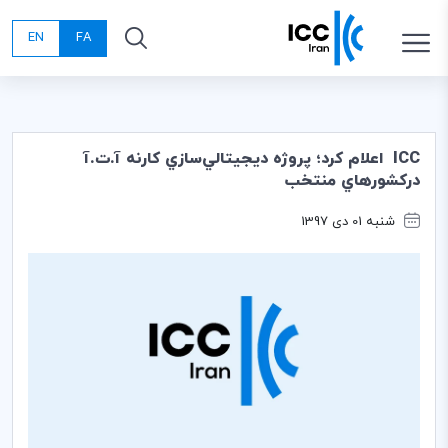
EN
FA
ICC ‌ اعلام كرد؛ پروژه ديجيتالي‌سازي كارنه آ.ت.آ
دركشورهاي منتخب
شنبه 01 دی 1397