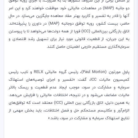
بر اساس برخی از این شروط، کشورها بنا به ضرورت، با اجرای رویه توافق
دو جانبه (
MAP
) در معاهدات مالیاتی خود موافقت خواهند کرد و این امر
آنها را قادر به تفسیر و کاربرد بهتر مفاد معاهده جایگزین می‌سازد. در حال
حاضر، بیست کشور، رویه توافق دوجانبه (
MAP
) در داوری را پذیرفته‌اند.
اتاق بازرگانی بین‌المللی (
ICC
) قویا از همه دولت‌ها می‌خواهد تا با پیوستن
به این جریان، از قطعیت قانونی مورد نیاز برای تسهیل رشد اقتصادی و
سرمایه‌گذاری مستقیم خارجی اطمینان حاصل کنند.
پاول مورتون (
Paul Morton
)، رئیس گروه مالیاتی
RELX
و نایب رئیس
کمیسیون مالیات
ICC
، گفت: «تفسیر و اجرای توصیه‌های استهلاک
سرمایه و مشارکت در سود، موجب ایجاد عدم قطعیت و ریسک بالاتر
مالیات مضاعف می‌شود و در نتیجه، اختلافات مالیاتی را افزایش می‌دهد.
به همین دلیل، اتاق بازرگانی بین المللی (
ICC
) معتقد است که توافق‌های
الزام‌آور و مکانیسم مستحکم حل و فصل اختلافات، باید بخش مهمی از
نتایج استهلاک سرمایه و مشارکت در سود، باشد.»