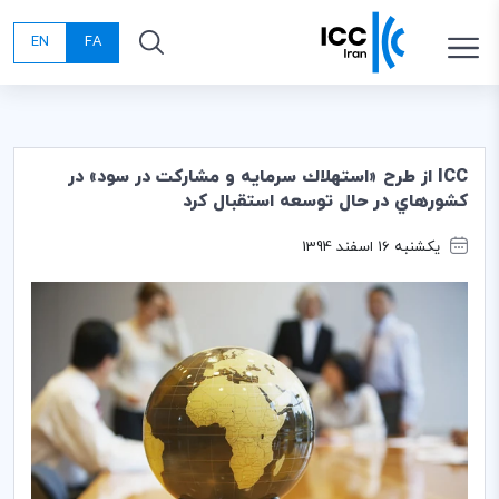
EN
FA
ICC از طرح «استهلاك سرمايه و مشاركت در سود» در
كشورهاي در حال توسعه استقبال كرد
یکشنبه 16 اسفند 1394