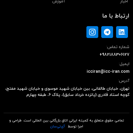
اخبار
آموزش
ارتباط با ما
شماره تماس:
+982188306127
ایمیل:
icciran@icc-iran.com
آدرس:
تهران، خیابان طالقانی، بین خیابان شهید موسوی و خیابان شهید مفتح،
کوچه استاد قادری (پانزده خرداد سابق)، پلاک ۶، طبقه چهارم
تمامی حقوق متعلق به کمیته ایرانی اتاق بازرگانی بین المللی است. طراحی و
اجرا توسط
آی‌تی‌سان