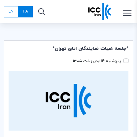
EN
FA
*جلسه هيات نمايندگان اتاق تهران*
پنج‌شنبه 14 اردیبهشت 1385