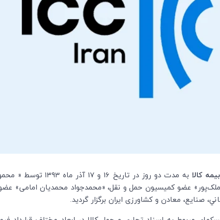
مه کالا
به مدت دو روز در تاریخ 
 رضا ملک‌پور» عضو کمیسیون حمل و نقل­، «محمدجواد محمدیان امامی» ع
اني، صنايع، معادن و کشاورزی ايران برگزار گردید.