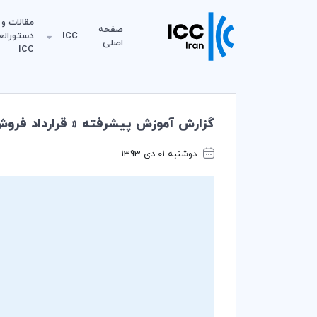
مقالات و
صفحه
ICC
دستورالع
اصلی
ICC
گزارش آموزش پيشرفته « قرارداد فروش،
دوشنبه 01 دی 1393