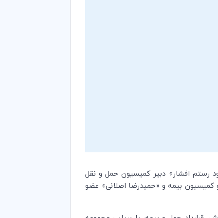
16 و 17 آذر ماه ۱۳۹3 توسط « محمود رستم افشار» دبیر کمیسیون حمل و نقل
ضو کمیسیون بیمه و «حمیدرضا اصلانی» عضو