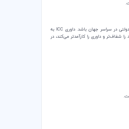
.
قواعد اصلاح شده نشان‌دهنده تعهد ما به این است که داوری ICC پاسخگوی نیازهای شرکت‌ها، دولت‌ها و نهادهای دولتی در سراسر جهان باشد. داوری ICC به
 شفاف‌تر و داوری را کارآمدتر می‌کند، در