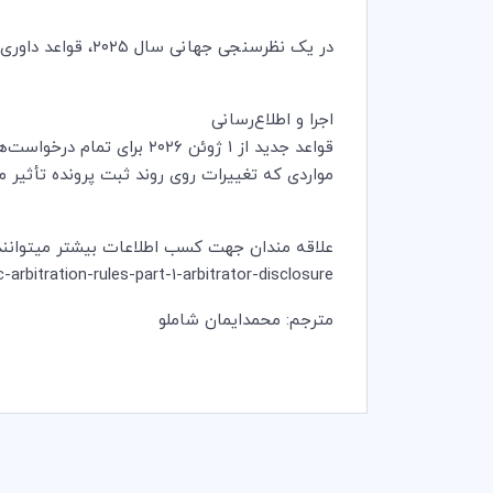
در یک نظرسنجی جهانی سال ۲۰۲۵، قواعد داوری ICC به‌عنوان محبوب‌ترین قواعد داوری در جهان (در میان بیش از ۶۰ مجموعه قواعد) انتخاب شدند.
اجرا و اطلاع‌رسانی
قواعد جدید از ۱ ژوئن ۰۲۶
مواردی که تغییرات روی روند ثبت پرونده تأثیر می
علاقه مندان جهت کسب اطلاعات بیشتر میتوانند به
rbitration-rules-part-1-arbitrator-disclosure/
مترجم: محمدایمان شاملو