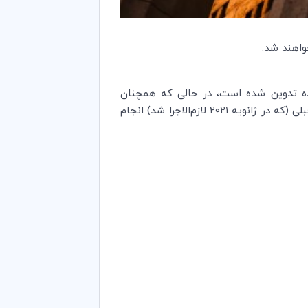
دی، شفافیت و سهولت استفاده تدوین شده است، در حالی که همچنان
اطمینان می‌دهد داوری ICC پاسخگوی نیازهای کاربران در سراسر جهان باقی بماند. این اصلاحات در ادامه به‌روزرسانی قبلی (که در ژانویه ۲۰۲۱ لازم‌الاجرا شد) انجام