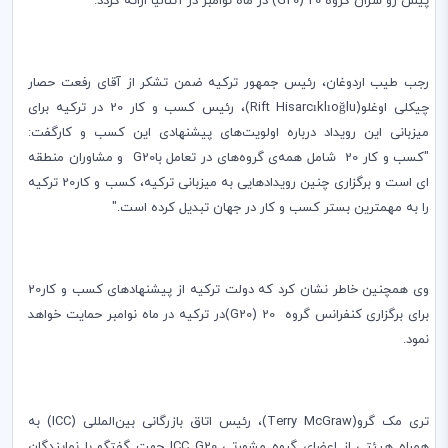
پیش رو سران گروه 20 (
G20
) در ماه نوامبر در آنتالیا ارائه گردد.
رجب طیب اردوغان، رئیس جمهور ترکیه ضمن تشکر از آقای رفعت حصار
چیکلی اوغلو
(
Rift Hisarcıklıoğlu
)، رئیس کسب و کار 20 ‌در ترکیه برای
میزبانی این رویداد درباره اولویت‌های پیشنهادی این کسب و کارگفت
:
"کسب و کار ‌20 ‌شامل همه‌ی گروه‌های در تعامل با‌
G20
و مشاوران منطقه
‌ای است و برگزاری چنین رویدادهایی به میزبانی ترکیه، کسب و کار20 ترکیه
را به مهمترین بستر کسب و کار‌ در جهان تبدیل کرده است."
وی همچنین خاطر نشان کرد که دولت ترکیه از پیشنهادهای کسب و کار20
برای برگزاری کنفرانس ‌گروه 20 (G20)در ترکیه در ماه نوامبر حمایت خواهد
نمود.
تری مک گرو‌(
Terry McGraw
)، رئیس اتاق بازرگانی بین‌المللی (‌
ICC
) به
همراه هیئتی از اعضای گروه مشورتی
ICC G20
‌ جهت گفتگو با نمایندگان