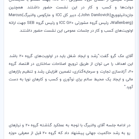
دولت‌ها و کسب و کار در این نشست حضور داشتند. همچنین‌
جان‌دانیلوویچ‌(
(John Danilovich
، دبیر کل
ICC
و مارکوس والنبرگ‌
(
Marcus
Wallenberg)
، رئیس گروه مشورتی
ICC G20
و رئیس گروه
SEB
جهت ارائه
اولویت‌های کسب و کار در جلسات عمومی این نشست حضور داشتند.
آقای مک گرو‌ ‌گفت:‌"‌رشد و ایجاد شغل باید در اولویت‌های گروه 20 باشد.
این اهداف را می توان از طریق ترویج اصلاحات ساختاری در اقتصاد گروه
20‌، آزاد‌سازی تجارت و سرمایه‌گذاری‌، تضمین افزایش رشد و تنظیم بازارهای
مالی و ایجاد یک محیط سالم برای نوآوری و کسب و کارهای نوپا به دست
آورد."
در ادامه جلسه آقای والنبرگ با توجه به عملکرد گذشته گروه 20 و نیازهای
رو به رشد حاکمیت جهانی پیشنهاد داد که گروه 20 قبل از معرفی حوزه