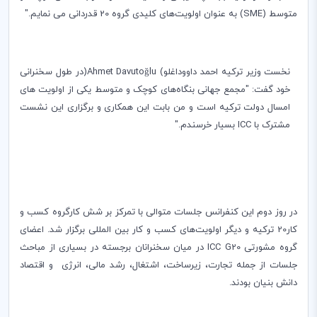
متوسط
(SME)
به عنوان اولویت‌های کلیدی گروه 20 قدردانی می نمایم."
نخست وزیر ترکیه احمد‌ داووداغلو
(
Ahmet Davutoğlu
)
‌در طول سخنرانی
خود گفت: "مجمع جهانی بنگاه‌های ‌کوچک و متوسط یکی از اولویت های
امسال دولت ترکیه است و من بابت این همکاری و برگزاری این نشست
مشترک با
ICC
بسیار خرسندم."
در روز دوم این کنفرانس جلسات متوالی با تمرکز بر شش کارگروه کسب و
کار20 ترکیه و دیگر اولویت
های کسب و کار بین المللی برگزار شد. اعضای
گروه مشورتی
ICC G20
در میان سخنرانان برجسته در بسیاری از مباحث
جلسات ‌از جمله تجارت، زیرساخت، اشتغال، رشد مالی، انرژی و اقتصاد
دانش بنیان بودند.