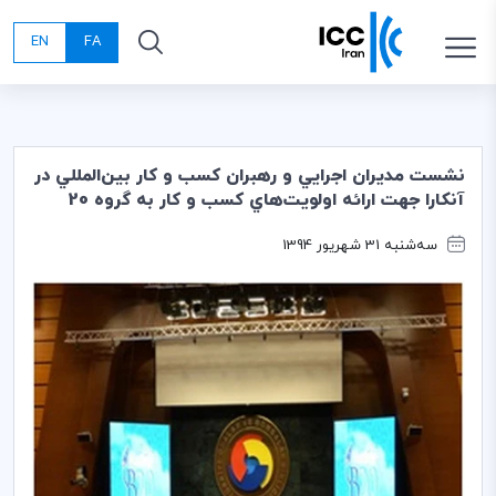
EN
FA
نشست مديران اجرايي و رهبران كسب و كار بين‌المللي در
آنكارا جهت ارائه اولويت‌هاي كسب و كار به گروه 20
سه‌شنبه 31 شهریور 1394