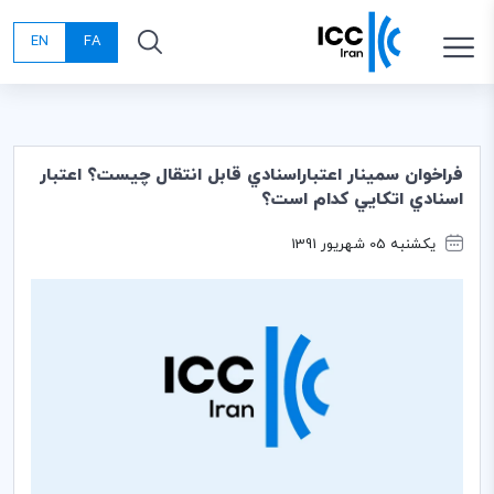
EN
FA
فراخوان سمينار اعتباراسنادي قابل انتقال چيست؟ اعتبار
اسنادي اتكايي كدام است؟
یکشنبه 05 شهریور 1391