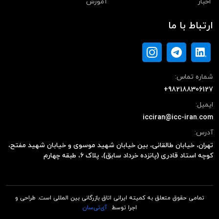
اخبار
آموزش
ارتباط با ما
شماره تماس:
+982188306127
ایمیل:
icciran@icc-iran.com
آدرس:
تهران، خیابان طالقانی، بین خیابان شهید موسوی و خیابان شهید مفتح،
کوچه استاد قادری (پانزده خرداد سابق)، پلاک ۶، طبقه چهارم
تمامی حقوق متعلق به کمیته ایرانی اتاق بازرگانی بین المللی است. طراحی و
اجرا توسط
آی‌تی‌سان