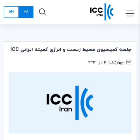
EN
FA
جلسه كميسيون محيط زيست و انرژي كميته ايراني ICC
چهارشنبه 11 دی 1392