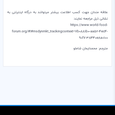
علاقه مندان جهت کسب اطلاعت بیشتر میتوانند به درگاه اینترنتی به
نشانی ذیل مراجعه نمایند:
https://www.world-food-
forum.org/#!#msdynmkt_trackingcontext=7b0881b0-aa52-4ec4-
90f7-38440e8a0100
مترجم: محمدایمان شاملو