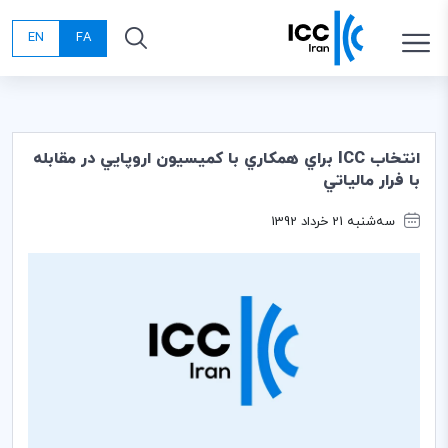
EN
FA
انتخاب ICC براي همكاري با كميسيون اروپايي در مقابله
با فرار مالياتي
سه‌شنبه 21 خرداد 1392