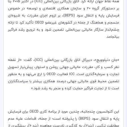
همه نقاط جهان ارائه کرد. اتاق بازرگانی بین‌المللی (
ICC
) در اکتبر 2015 بنا
بر دستورکار گروه 20 و سازمان همکاری اقتصادی و توسعه در خصوص
فرسایش پایه و انتقال سود (
BEPS
)، بر لزوم اجرای مقررات به شیوه‌ای
منسجم و هماهنگ از جمله در کشورهای غیرعضو
OECD
تأکید کرد تا ارائه
چشم‌انداز سازگار مالیاتی بین‌المللی تضمین شود و به ترویج رشد فراگیر
بیانجامد.
«جان دنیلوویچ»، دبیرکل اتاق بازرگانی بین‌المللی (
ICC
)، گفت: «از نقطه
نظر کسب و کار، مقررات مالیاتی جهانی روشن و استوار، پیش‌نیاز تسهیل
تجارت و سرمایه‌گذاری است.
ICC
فعالیت
OECD
را ارج می‌نهد و به منظور
تضمین محیط قوی مالیاتی جهانی درصدد همکاری بیشتر با سیاستگذاران
است تا از تجارت فراگیر حمایت کرده و منجر به رشد شود.»
این کنوانسیون چندجانبه، چندین مورد از برنامه کاری
OECD
برای فرسایش
پایه و انتقال سود (
BEPS
) را پذیرفته است؛ از جمله، اقدامات علیه عدم
مطابقت ترکیبی (بند2)، به کارگیری نادرست معاهده (بند 6)، پیشگیری از