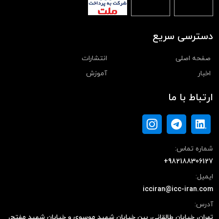
دسترسی سریع
صفحه اصلی
انتشارات
اخبار
آموزش
ارتباط با ما
شماره تماس:
+982188306127
ایمیل:
icciran@icc-iran.com
آدرس:
تهران، خیابان طالقانی، بین خیابان شهید موسوی و خیابان شهید مفتح،