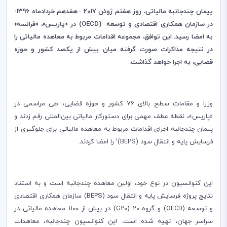
پیمان چندجانبه مالیاتی، روز هفتم ژوئن 2017
–
هفدهم خردادماه 1396-
در سازمان همکاری اقتصادی و توسعه (
OECD
) در «پاریس»، «فرانسه»
به امضا رسید. این توافق، مجموعه اقدامات مربوط به معاهده مالیاتی را
در نتیجه مذاکرات صورت گرفته میان بیش از یکصد کشور و حوزه
قضایی، به اجرا خواهد گذاشت.
وزرا و مقامات سطح بالای 76 کشور و حوزه قضایی، طی مراسمی در
«پاریس»، نقطه عطف مهمی برای دستورکار مالیاتی بین‌المللی رقم زدند و
پیمان چندجانبه اجرای اقدامات مربوط به معاهده مالیاتی برای جلوگیری از
1
فرسایش پایه و انتقال سود (
BEPS
)
را امضا کردند.
این کنوانسیون در نوع خود، اولین معاهده چندجانبه است و به استناد
نتایج پروژه فرسایش پایه و انتقال سود (
BEPS
) سازمان همکاری اقتصادی
و توسعه (
OECD
) و گروه 20 (
G20
) در بیش از 1100 معاهده مالیاتی در
سراسر جهان، تهیه شده است. این کنوانسیون چندجانبه، معاهدات