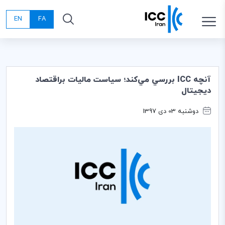
EN
FA
آنچه ICC ‌بررسي مي‌كند؛ سياست ماليات براقتصاد
ديجيتال
دوشنبه 03 دی 1397