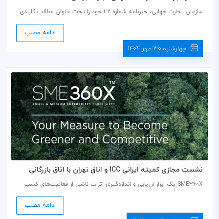
سازمان تجارت جهانی، خبرنامه شماره 42 خود را تحت عنوان مطالب کلیدی
تجارت پیرامون غذا-کشاورزی مورخ اکتبر 2025منتشر نمود.
ادامه مطلب
چهارشنبه 30 مهر 1404
نشست مجازی کمیته ایرانی ICC و اتاق تهران با اتاق بازرگانی
بین‌المللی تحت عنوان معرفی، اهداف و نحوه کاربری پلتفرم
SME360X یک ابزار ارزیابی و اندازه‌گیری اثرات ناشی از فعالیت‌های کسب‌
SME360X
وکارهای کوچک و متوسط بر محیط زیست محسوب می‌شود. این سامانه به
کسب‌وکارها کمک می‌کند، تا تصمیمات موثرتری گرفته و سوددهی بیشتری
ادامه مطلب
داشته باشند؛ و نیز بتوانند عملکرد مسئولانه تری در قبال حفظ محیط