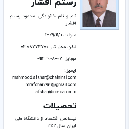
رستم افشار
نام و نام خانوادگی: محمود رستم
افشار
متولد: 1329/11/01
تلفن محل کار: 02188774700
موبایل: 09123908007
ایمیل:
mahmood.afshar@chainintl.com
mrafshar6941@gmail.com
afshar@icc-iran.com
تحصیلات
لیسانس اقتصاد از دانشگاه ملی
ایران سال 1352