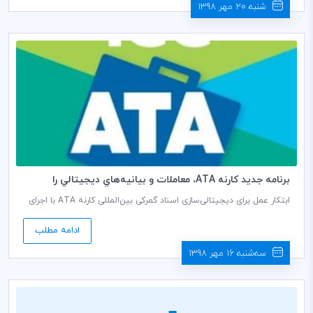
شنبه 20 مهر 1398
برنامه جديد كارنه ATA، معاملات و بيانيه‌هاي ديجيتالي را
امكان‌پذير مي‌سازد
ابتکار‌ عمل برای دیجیتالی‌سازی اسناد گمرکی بین‌المللی کارنه ATA با اجرای
آزمایشی پروژه Mercury II آغاز به کار کرد. <br />اتاق بازرگانی بین‌المللی
(ICC) پس از آموزش‌‌های گسترده و آزمون‌های داخلی از ماه ژوئن امسال،
ادامه مطلب
اکنون سیستم مدیریت چرخه دیجیتالی کارنه ‌ATA را پیاده‌سازی کرده
است. یک دوره شش ماهه آزمایش‌های واقعی در شش کشور از جمله
سه‌شنبه 16 مهر 1398
بلژیک، چین، روسیه، سوئیس، انگلستان و ایالات متحده آمریکا اجرا
می‌شود.