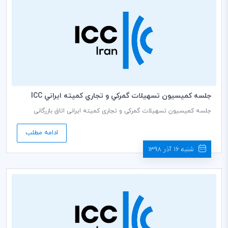
جلسه كميسيون تسهيلات گمركي و تجاري كميته ايراني ICC
جلسه کمیسیون تسهیلات گمرکی و تجاری کمیته ایرانی اتاق بازرگانی
بین‌المللی (ICC) به ریاست محمود رستم افشار دبير كمیسيون، روز دوشنبه
مورخ 1398/09/18 ساعت 14:30 در دبیرخانه كميته ايراني ICC برگزار می
ادامه مطلب
گردد.
شنبه 16 آذر 1398