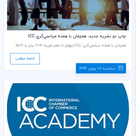
چاپ دو نشريه جديد، همزمان با هفته ميانجي‌گري ICC
همزمان با هفته میانجی‌گری ICC (چهارم تا دهم فوریه 2016 برابر با 21-15
بهمن ماه 1394) دو نشریه جدید میانجی‌گری توسط ICC توزیع می‌شود.
ادامه مطلب
سه‌شنبه 06 بهمن 1394