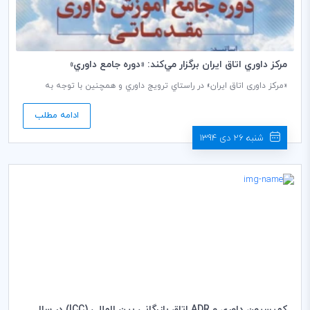
مركز داوري اتاق ايران برگزار مي‌كند: «دوره جامع داوري»
«مرکز داوری اتاق ایران» در راستاي ترويج داوري و همچنين با توجه به
درخواست‌های مکرر متقاضیان در نظر دارد، «دوره جامع داوري- مقدماتي» را در
روزهاي 13 و 14 بهمن ماه 1394 در محل اتاق بازرگاني ايران برگزار نماید.
ادامه مطلب
شنبه 26 دی 1394
كميسيون داوري و ADR اتاق بازرگاني بين المللي (ICC) در سال