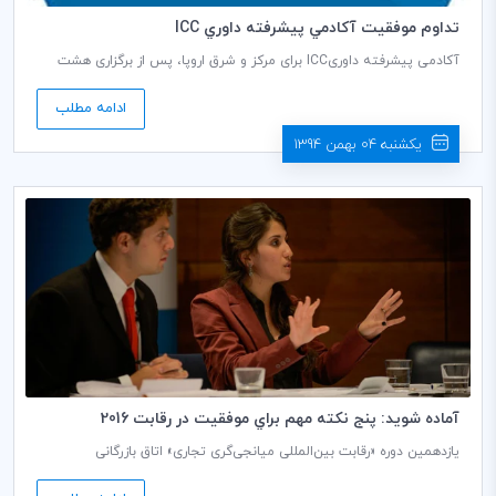
تداوم موفقيت آكادمي پيشرفته داوري ICC
آکادمی پیشرفته داوری‌ICC برای مرکز و شرق اروپا، پس از برگزاری هشت
کارگاه آموزشی طی دو سال (هر سه ماه یکبار) در تاریخ 18 دسامبر 2015(27
آذر1394) خاتمه یافت. این آکادمی در شهرهای استانبول، پراگ و پاریس
ادامه مطلب
برگزار شد.
یکشنبه 04 بهمن 1394
آماده شويد: پنج نكته مهم براي موفقيت در رقابت 2016
ميانجي‌گري تجاري ICC
یازدهمین دوره «رقابت بین‌المللی میانجی‌گری تجاری» اتاق بازرگانی
بین‌المللی (ICC)، تا کمتر از چند هفته دیگر، برگزار می‌شود. ICC با همکاری
جمعی از متخصصین و بهره‌گیری از تجربیات شرکت‌کنندگان قبلی، مجموعه