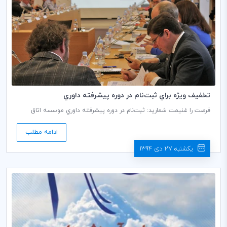
تخفيف ويژه براي ثبت‌نام در دوره پيشرفته داوري
فرصت را غنيمت شماريد: ثبت‌نام در دوره پيشرفته داوري موسسه اتاق
بازرگاني بين‌المللي (ICC) در نيويورك تا روز جمعه 22 ژانويه 2016 (برابر با
دوم بهمن ماه 1394) با تخفيف ويژه انجام مي‌گيرد.
ادامه مطلب
یکشنبه 27 دی 1394