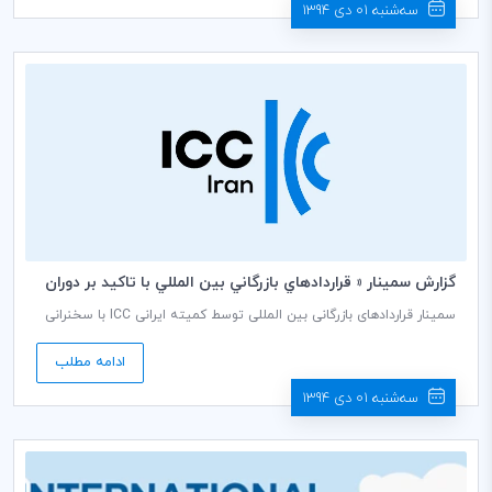
حقوق بشر، نقش مهمی در توسعه پایدار دارد.
سه‌شنبه 01 دی 1394
گزارش سمينار « قراردادهاي بازرگاني بين المللي با تاكيد بر دوران
پس از لغو تحريم ها »
سمینار قراردادهای بازرگانی بین المللی توسط کمیته ایرانی ICC با سخنرانی
دکتر محسن محبی دبیر کمیسیون امور حقوقی و داوری و خانم فریده
تذهیبی دبیر کمیسیون بانکی کمیته ایرانی ICC در تاریخ 24 آذرماه ۱۳۹4 در
ادامه مطلب
محل ساختمان اتاق بازرگانی، صنایع، معادن و کشاورزی ایران برگزار شد.
سه‌شنبه 01 دی 1394