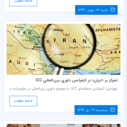
ادامه مطلب
ابزارهایی را برای کمک به شرکت‌کنندگان، گردآوری نموده است تا به بهترین
شکل برای شرکت در رقابت‌ها، آماده شوند. در ادامه، به پنج نکته مهم برای
شنبه 03 بهمن 1394
شرکت در این رویداد سرنوشت‌ساز، اشاره شده است.
تمركز بر «ايران» در كنفرانس داوري بين‌المللي ICC
چهارمین کنفرانس منطقه‌ای ICC، با موضوع داوری بین‌المللی در خاورمیانه و
شمال آفریقا، 13-11 آوریل 2016 (24-22 فروردین ماه 1395) در «دبی» برگزار
می‌شود. کنفرانس امسال با تمرکز ویژه بر «ایران» تنظیم شده است و بر این
ادامه مطلب
اساس، در بخشی از کنفرانس، میزگردی با عنوان «چشم‌انداز کسب و کار:
اوضاع اخیر سرمایه‌گذاری و کسب و کار در ایران» به ریاست «محسن محبی»
سه‌شنبه 29 دی 1394
دبیر کمیسیون حقوقی و داوری کمیته ایرانی ICC و دبیرکل مرکز داوری اتاق
ایران، تشکیل می‌شود.