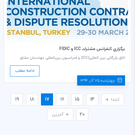
برگزاري كنفرانس مشترك ICC و FIDIC
اتاق بازرگانی بین المللی(ICC)‌ و فدراسیون بین‌المللی مهندسان مشاور
(FIDIC)، به طور مشترک کنفرانسی را با موضوع «قراردادهای پیمانکاری
بین‌المللی و حل اختلاف» در تاریخ 30-29 مارس 2016 (برابر با دهم و یازدهم
ادامه مطلب
فروردین 1395) در استانبول، کشور ترکیه برگزار می‌نمایند.
چهارشنبه 25 آذر 1394
19
18
17
16
15
14
ابتدا
20
آخرین