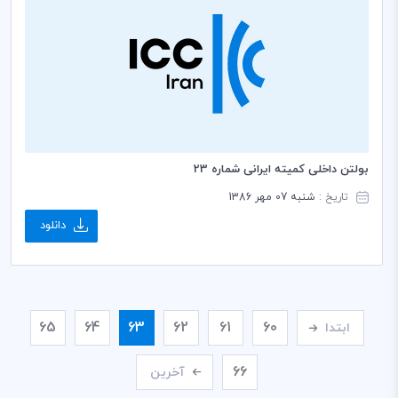
بولتن داخلی کمیته ایرانی شماره 23
تاریخ :
شنبه 07 مهر 1386
دانلود
65
64
63
62
61
60
ابتدا
66
آخرین