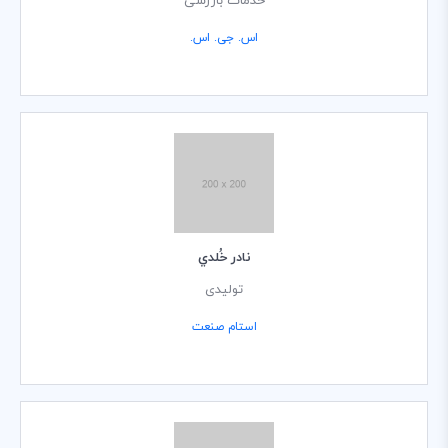
خدمات بازرسی
اس. جی. اس.
نادر خُلدي
تولیدی
استام صنعت