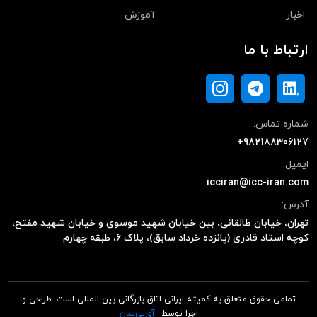
اخبار
آموزش
ارتباط با ما
شماره تماس:
+982188306127
ایمیل:
icciran@icc-iran.com
آدرس:
تهران، خیابان طالقانی، بین خیابان شهید موسوی و خیابان شهید مفتح،
کوچه استاد قادری (پانزده خرداد سابق)، پلاک ۶، طبقه چهارم
تمامی حقوق متعلق به کمیته ایرانی اتاق بازرگانی بین المللی است. طراحی و
اجرا توسط
آی‌تی‌سان