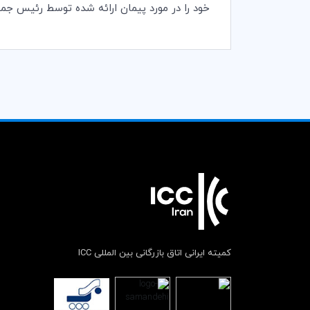
خود را در مورد پیمان ارائه شده توسط رئیس جمهور فرانسه، «امانوئل مکرون (n
کمیته ایرانی اتاق بازرگانی بین المللی ICC