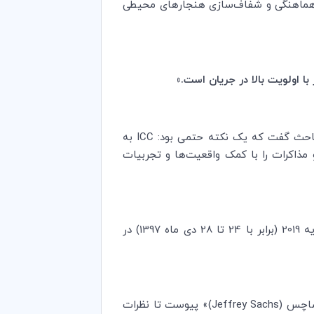
، هماهنگی و شفاف‌سازی هنجارهای محیطی
 با اولویت بالا در جریان است.»
باحث گفت که یک نکته حتمی بود:
ICC
به
و مذاکرات را با کمک واقعیت‌ها و تجربیات
به همین ترتیب، صدای کسب و کار در مرحله اول مذاکرات اساسی در مورد پیمان بود، که در تاریخ 14 تا 18 ژانویه 2019 (برابر با 24 تا 28 دی ماه 1397) در
سال گذشته، در حاشیه مجمع عمومی سازمان ملل متحد، دبیرکل ICC، «جان دنتون (John W.H. Denton)» به «جفری ساچس (Jeffrey Sachs)» پیوست تا نظرات