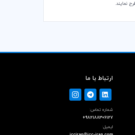
ارتباط با ما
شماره تماس:
+982188306127
ایمیل:
icciran@icc-iran.com