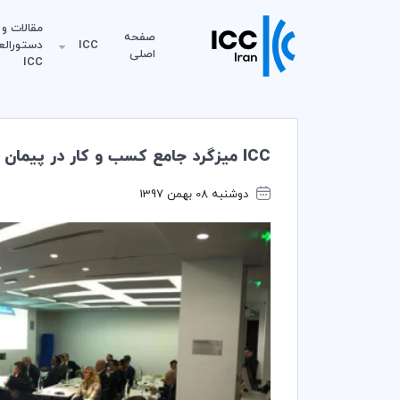
مقالات و
صفحه
ICC
دستورالع
اصلی
ICC
ICC ميزگرد جامع كسب و كار در پيمان جهاني محيط زيست را تشكيل مي دهد
دوشنبه 08 بهمن 1397