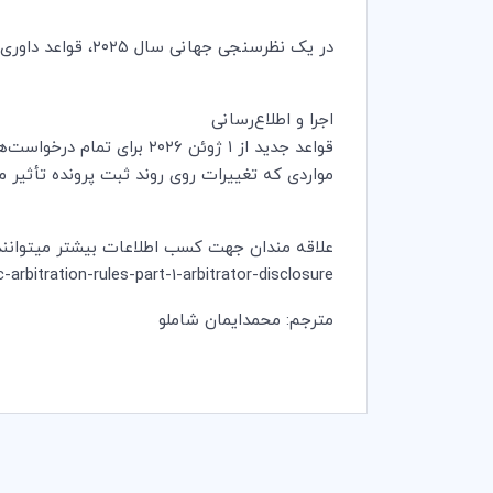
در یک نظرسنجی جهانی سال ۲۰۲۵، قواعد داوری ICC به‌عنوان محبوب‌ترین قواعد داوری در جهان (در میان بیش از ۶۰ مجموعه قواعد) انتخاب شدند.
اجرا و اطلاع‌رسانی
قواعد جدید از ۱ ژوئن ۰۲۶
مواردی که تغییرات روی روند ثبت پرونده تأثیر می
علاقه مندان جهت کسب اطلاعات بیشتر میتوانند به
rbitration-rules-part-1-arbitrator-disclosure/
مترجم: محمدایمان شاملو