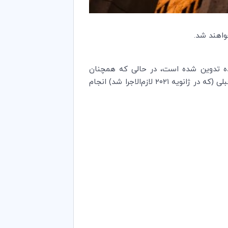
دی، شفافیت و سهولت استفاده تدوین شده است، در حالی که همچنان
اطمینان می‌دهد داوری ICC پاسخگوی نیازهای کاربران در سراسر جهان باقی بماند. این اصلاحات در ادامه به‌روزرسانی قبلی (که در ژانویه ۲۰۲۱ لازم‌الاجرا شد) انجام