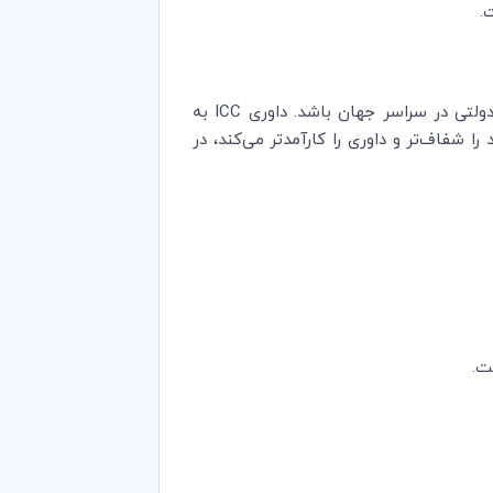
.
قواعد اصلاح شده نشان‌دهنده تعهد ما به این است که داوری ICC پاسخگوی نیازهای شرکت‌ها، دولت‌ها و نهادهای دولتی در سراسر جهان باشد. داوری ICC به
 شفاف‌تر و داوری را کارآمدتر می‌کند، در