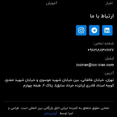
اخبار
آموزش
ارتباط با ما
شماره تماس:
+982188306127
ایمیل:
icciran@icc-iran.com
آدرس:
تهران، خیابان طالقانی، بین خیابان شهید موسوی و خیابان شهید مفتح،
کوچه استاد قادری (پانزده خرداد سابق)، پلاک ۶، طبقه چهارم
تمامی حقوق متعلق به کمیته ایرانی اتاق بازرگانی بین المللی است. طراحی و
اجرا توسط
آی‌تی‌سان