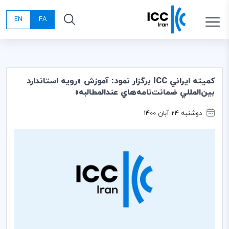
EN
FA
كميته ايراني ICC برگزار نمود: آموزش «رويه استاندارد
بين­‌المللي ضمانت‌نامه‌هاي عندالمطالبه»
دوشنبه 24 آبان 1400