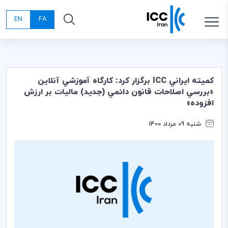
EN
FA
كميته ايراني ICC برگزار كرد: كارگاه آموزشي آنلاين
«بررسي اصلاحات قانون دائمي (جديد) ماليات بر ارزش
افزوده»
شنبه 09 مرداد 1400