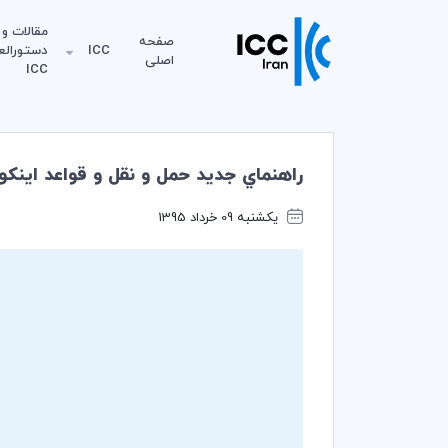
مقالات و
صفحه
ICC
دستورالع
اصلی
ICC
راهنماي جديد حمل و نقل و قواعد اينكوترمز 010
یکشنبه 09 خرداد 1395