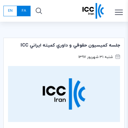
EN
FA
جلسه كميسيون حقوقي و داوري كميته ايراني ICC
شنبه 31 شهریور 1397