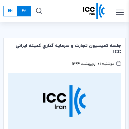
EN
FA
جلسه كميسيون تجارت و سرمايه گذاري كميته ايراني
ICC
دوشنبه 21 اردیبهشت 1394