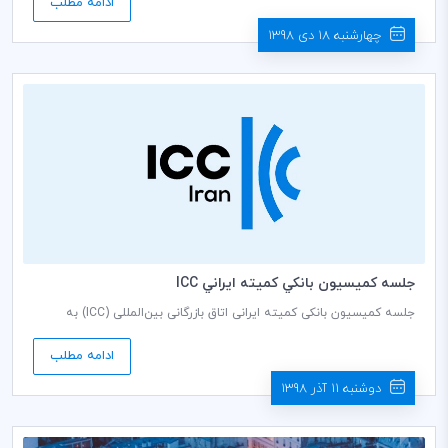
ادامه مطلب
کشاورزی ایران برگزار می گردد.
چهارشنبه 18 دی 1398
جلسه كميسيون بانكي كميته ايراني ICC
جلسه کمیسیون بانکی کمیته ایرانی اتاق بازرگانی بین‌المللی (ICC) به
ریاست فریده تذهیبی دبير كمیسيون، روز شنبه مورخ 1398/09/16 ساعت
10:00 صبح در سالن جلسات طبقه هشتم اتاق بازرگانی، صنایع، معادن و
ادامه مطلب
کشاورزی ایران برگزار می گردد.
دوشنبه 11 آذر 1398