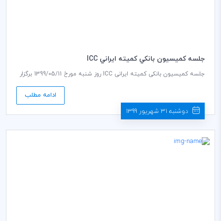
جلسه كميسيون بانكي كميته ايراني ICC
جلسه کمیسیون بانکی کمیته ایرانی ICC روز شنبه مورخ 1399/05/11 برگزار
می گردد.
ادامه مطلب
دوشنبه 31 شهریور 1399