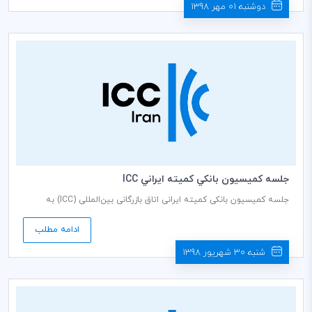
دوشنبه 01 مهر 1398
جلسه كميسيون بانكي كميته ايراني ICC
جلسه کمیسیون بانکی کمیته ایرانی اتاق بازرگانی بین‌المللی (ICC) به
ریاست فریده تذهیبی دبير كمیسيون، روز شنبه مورخ 1398/07/06 ساعت
9 صبح در سالن جلسات طبقه هشتم اتاق بازرگانی، صنایع، معادن و
ادامه مطلب
کشاورزی ایران برگزار می گردد.
شنبه 30 شهریور 1398