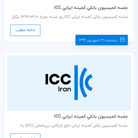
جلسه كميسيون بانكي كميته ايراني ICC
جلسه کمیسیون بانکی کمیته ایرانی ICC روز شنبه مورخ 1399/03/10 برگزار
می‌گردد
ادامه مطلب
دوشنبه 31 شهریور 1399
جلسه كميسيون بانكي كميته ايراني ICC
جلسه کمیسیون بانکی کمیته ایرانی اتاق بازرگانی بین‌المللی (ICC) به
ریاست فریده تذهیبی دبير كمیسيون، روز شنبه مورخ 1398/10/21 ساعت
10:00 صبح در سالن جلسات طبقه هشتم اتاق بازرگانی، صنایع، معادن و