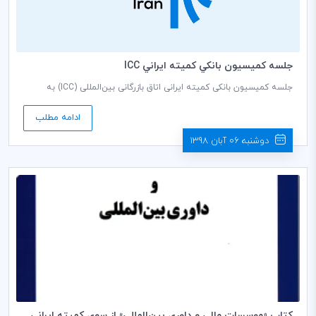
جلسه كميسيون بانكي كميته ايراني ICC
جلسه کمیسیون بانکی کمیته ایرانی اتاق بازرگانی بین‌المللی (ICC) به
ریاست فریده تذهیبی دبير كمیسيون، روز شنبه مورخ 1398/08/11 ساعت
10:30 صبح در سالن جلسات طبقه هشتم اتاق بازرگانی، صنایع، معادن و
ادامه مطلب
کشاورزی ایران برگزار می گردد.
دوشنبه 06 آبان 1398
كتاب «موسسات مالي و داوري بين‌المللي» از سوي كميته ايراني