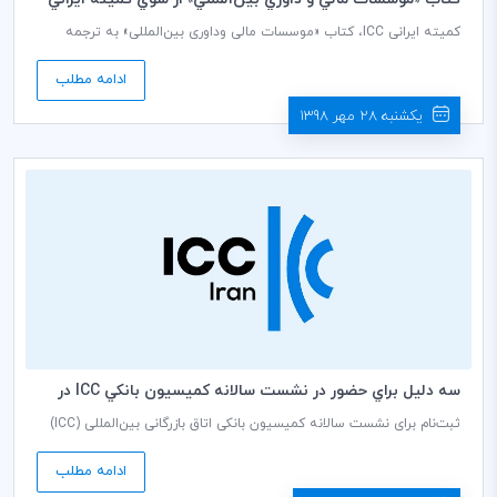
ICC روانه بازار كتاب شد
کمیته ایرانی ICC، کتاب «موسسات مالی وداوری بین‌المللی» به ترجمه
«فیاض قائد»، عضو سابق کمیسیون بانکی کمیته ایرانی ICC و ویراستاری
«فریده تذهیبی»، دبیر کمیسیون بانکی کمیته ایرانی ICC و «حمیده
ادامه مطلب
برمخشاد»، نماینده سابق ایران در مجمع داوران جوان اتاق بازرگانی
بین‌المللی (ICC YAF) را روانه بازار کتاب کرد.
یکشنبه 28 مهر 1398
سه دليل براي حضور در نشست سالانه كميسيون بانكي ICC در
دبي
ثبت‌نام برای نشست سالانه کمیسیون بانکی اتاق بازرگانی بین‌المللی (ICC)
باز است. این نشست یکی از برجسته‌ترین رویدادها در تقویم سالانه بانکی
است و در تاریخ 20 الی 23 آپریل 2020 برابر یکم اردیبهشت 1399 در دوبی
ادامه مطلب
برگزار می‌شود.