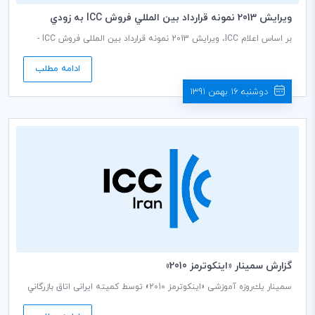
ويرايش 2013 نمونه قرارداد بين المللي فروش ICC به زودي
منتشر مي شود
بر اساس اعلام ICC، ویرایش 2013 نمونه قرارداد بین المللی فروش ICC -
نشریه شماره E738 - تا کمتر از یک ماه دیگر منتشر می شود.
ادامه مطلب
دوشنبه 16 بهمن 1391
گزارش سمينار «اينكوترمز 2010»
سمینار يك‌روزه آموزشی «اینکوترمز 2010» توسط کمیته ایرانی اتاق بازرگاني
بین‌المللی (ICC) و با حضور «محمدصالح ذوقی» مدرس بین‌المللی این رشته
و مدیر ارشد خدمات مشورتی کمیته ایرانی ICC و «ملک رضا ملک‌پور» عضو