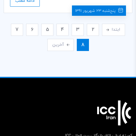
ادامه مطلب
کمیسیون حمل و نقل و پشتیبانی کمیته ایرانی ICC و دبیر کمیته تعیین
برنامه پنج ساله دریایی، روز چهارشنبه 28 تير ماه سال جاری در سالن
پنج‌شنبه 23 شهریور 1391
اجتماعات طبقه هشتم اتاق ایران برگزار گردید.
7
6
5
4
3
2
ابتدا
8
آخرین
کمیته ایرانی اتاق بازرگانی بین المللی ICC