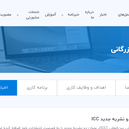
درباره
خدمات
مل‌های
اخبار
خبرنامه
آموزش
عضویت
ما
مشورتی
رگانی
ا
اهداف و وظایف کاری
برنامه کاری
اخبار
 نشريه جديد ICC