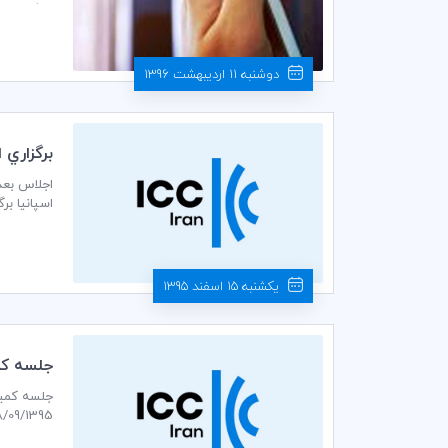
یادگیری و 
دوشنبه 11 اردیبهشت 1396
برگزاري اج
اسپانیا بر
یکشنبه 15 اسفند 1395
جلسه كمي
28/09/1395 ساعت 14 در سالن جلسات طبقه پنجم اتاق بازرگانی، صنایع، معادن و کشاورزی تهر