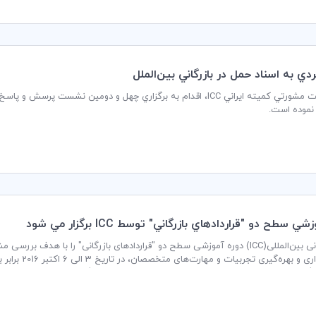
بردي به اسناد حمل در بازرگاني بين‌الملل
دفتر خدمات مشورتي كميته ايراني ICC، اقدام به برگزاري چهل و دومین نشس
 نموده است.
ي سطح دو "قراردادهاي بازرگاني" توسط ICC برگزار مي شود
اتاق بازرگانی بین‌المللی(ICC)‌ دوره‌ آموزشی سطح دو "قراردادهای بازرگانی" را با ه
گان در این دوره با مطالعه نمونه‌های مختلف و مشارکت در گروه‌های آموزشی کوچک، 
ایند.