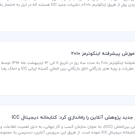
ترمز 2010»، نشریات جدید ICC هستند که در ذیل به اختصار به معرفی آنها می‌پردازیم:
وزش پيشرفته اينكوترمز ۲۰۱۰
آموزش پیشرفته ای
ارشناسان و متخصصین علوم بانکی کشور و مدیران و کارشناسان بازرگانی خارجی، صادر
کلا و حقوق دانان در محل ساختمان اتاق بازرگانی،صنایع، معادن و کشاورزی ایران برگز
اتاق بازرگانی بین‌المللی (ICC)، به عنوان سازمان کسب و کار جهانی، به دلیل اه
راه‌اندازی کتابخانه دیجیتال ICC نموده است. از طریق این سرویس آنلاین، دست