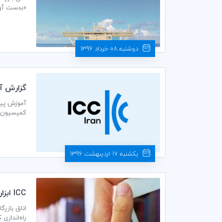
«بدست آوردن پول از طریق اینکو
دوشنبه 08 خرداد 1396
گزارش آم
جمعی از ک
بیمه ها، و
یکشنبه 17 اردیبهشت 1396
ICC ابزار جديد پژوهش آنلاين را راه‌اندازي كرد: كتابخانه ديجيتال ICC