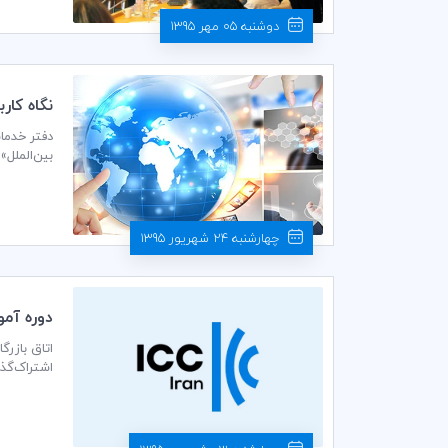
دوشنبه 05 مهر 1395
نگاه كار
بین‌الملل»
چهارشنبه 24 شهریور 1395
دوره آموزش
شرکت‌کنند
کسب می‌نم