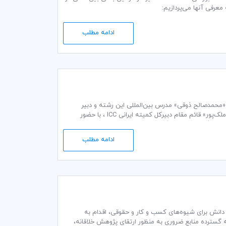
ادامه مطلب
نکوترمز ۲۰۱۰ به مدت سه روز در تاریخ 11 الی 13 اردیبهشت ماه ۱۳۹6 توسط «محمدصالح ذوقی» مدرس بین‌المللی این رشته و دبیر
كميسيون مقررات و رویه های بازرگاني اتاق بازرگاني بين المللي کمیته ایرانی ICC و «ملک رضا ملک‌پور» قائم مقام دبیرکل کمیته ایرانی ICC ، با حضور
کنندگان و وارد کنندگان، مدیران شرکت ها، کارشناسان
ار شد.
ادامه مطلب
میت اطلاعات و دانش برای شیوه‌های کسب و کار و حقوقی، اقدام به
رسی به مجموعه گسترده منابع ضروری به منظور ارتقای پژوهش خلاقانه،