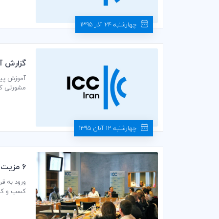
چهارشنبه 24 آذر 1395
گزارش آم
مشورتی کمیته ایرانی ICC و «ملک رضا ملک‌پور» قائم مقام دبیرکل ک
چهارشنبه 12 آبان 1395
6 مزيت شركت در دوره آموزشي قراردادهاي بين‌المللي ICC
ورود به قر
ماه اکتبر 2016 –دوازدهم تا پانزدهم مهرماه 95- در «پاریس» برگزار می‌شود.