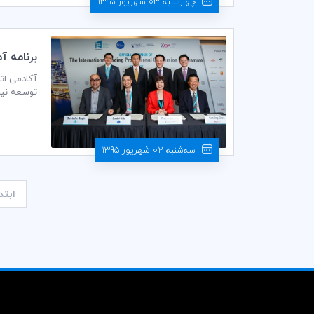
چهارشنبه 03 شهریور 1395
برنامه آموزشي ICC در «سنگا
توسعه نیروی کار سنگاپو
سه‌شنبه 02 شهریور 1395
ابتد